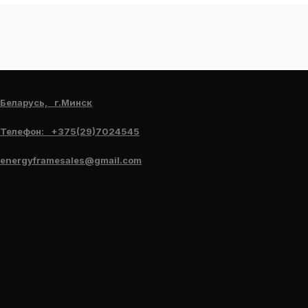
Беларусь, г.Минск
Телефон: +375(29)7024545
energyframesales@gmail.com