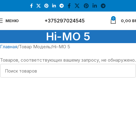
0
+375297024545
МЕНЮ
0,00
B
Hi-MO 5
Главная
Товар Модель
Hi-MO 5
Товаров, соответствующих вашему запросу, не обнаружено.