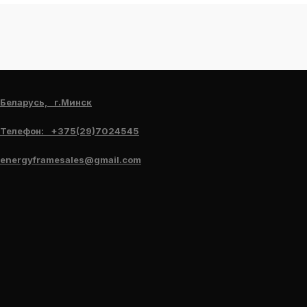
Беларусь, г.Минск
Телефон: +375(29)7024545
energyframesales@gmail.com