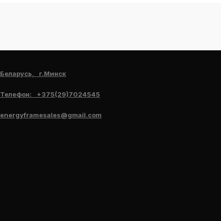
Беларусь, г.Минск
Телефон: +375(29)7024545
energyframesales@gmail.com