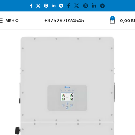
0
+375297024545
МЕНЮ
0,00
B