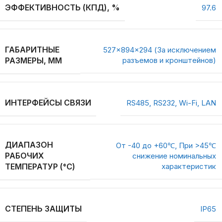
ЭФФЕКТИВНОСТЬ (КПД), %
97.6
ГАБАРИТНЫЕ
527x894x294 (За исключением
РАЗМЕРЫ, ММ
разъемов и кронштейнов)
ИНТЕРФЕЙСЫ СВЯЗИ
RS485, RS232, Wi-Fi, LAN
ДИАПАЗОН
От -40 до +60℃, При >45℃
РАБОЧИХ
снижение номинальных
ТЕМПЕРАТУР (°C)
характеристик
СТЕПЕНЬ ЗАЩИТЫ
IP65