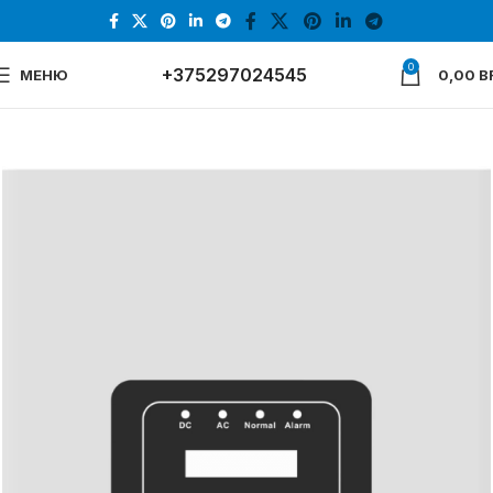
0
+375297024545
МЕНЮ
0,00
B