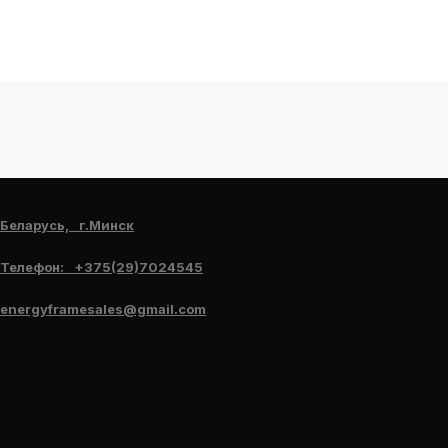
Беларусь, г.Минск
Телефон: +375(29)7024545
energyframesales@gmail.com