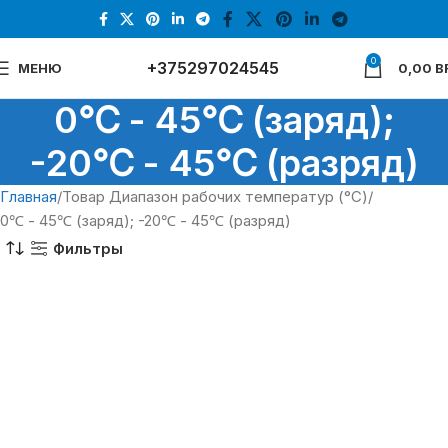
0
+375297024545
МЕНЮ
0,00
B
0℃ - 45℃ (заряд);
-20℃ - 45℃ (разряд)
Главная
Товар Диапазон рабочих температур (°C)
0℃ - 45℃ (заряд); -20℃ - 45℃ (разряд)
Фильтры