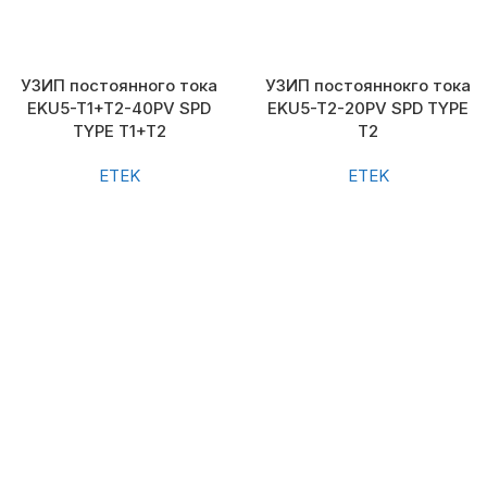
УЗИП постоянного тока
УЗИП постояннокго тока
EKU5-T1+T2-40PV SPD
EKU5-T2-20PV SPD TYPE
TYPE T1+T2
T2
ETEK
ETEK