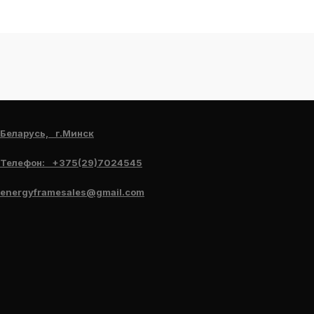
Беларусь, г.Минск
Телефон: +375(29)7024545
energyframesales@gmail.com