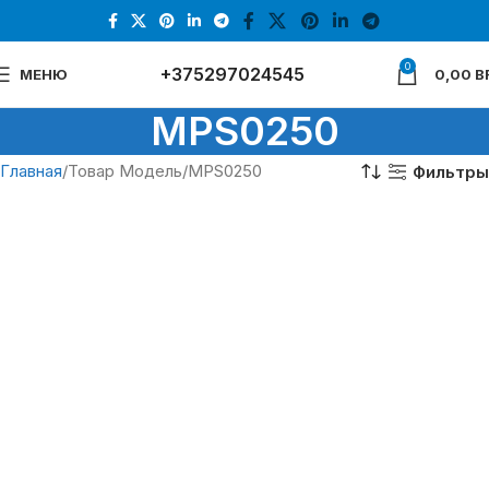
0
+375297024545
МЕНЮ
0,00
B
MPS0250
Главная
Товар Модель
MPS0250
Фильтры