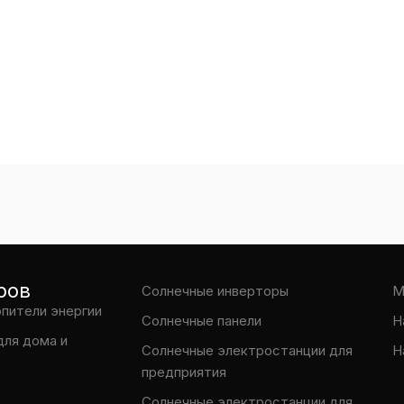
ров
Солнечные инверторы
М
опители энергии
Солнечные панели
Н
для дома и
Солнечные электростанции для
Н
предприятия
Солнечные электростанции для