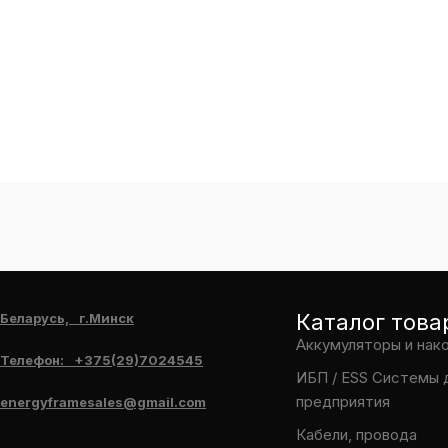
Каталог това
Беларусь, г.Минск
Аккумуляторы и нак
Телефон: +375(29)7024545
ИБП / ESS Системы 
предприятия
energyframesales@gmail.com
Кабели, провода