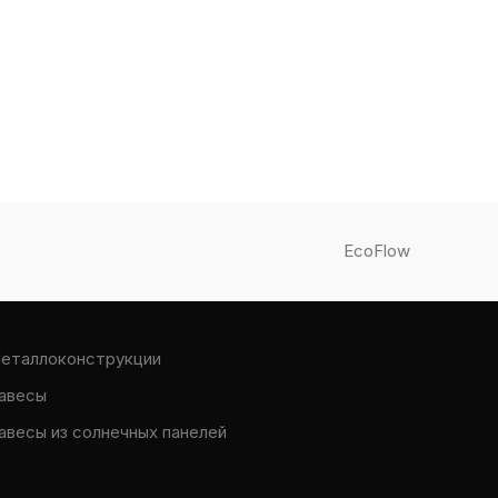
EcoFlow
еталлоконструкции
авесы
авесы из солнечных панелей