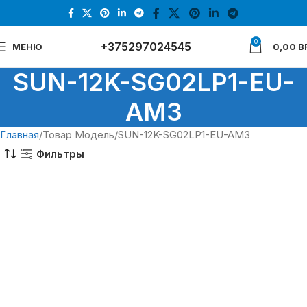
0
+375297024545
МЕНЮ
0,00
B
SUN-12K-SG02LP1-EU-
AM3
Главная
Товар Модель
SUN-12K-SG02LP1-EU-AM3
Фильтры