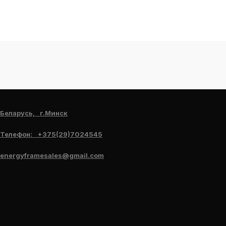
Беларусь, г.Минск
Телефон: +375(29)7024545
energyframesales@gmail.com