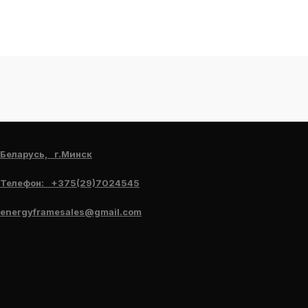
Беларусь, г.Минск
Телефон: +375(29)7024545
energyframesales@gmail.com