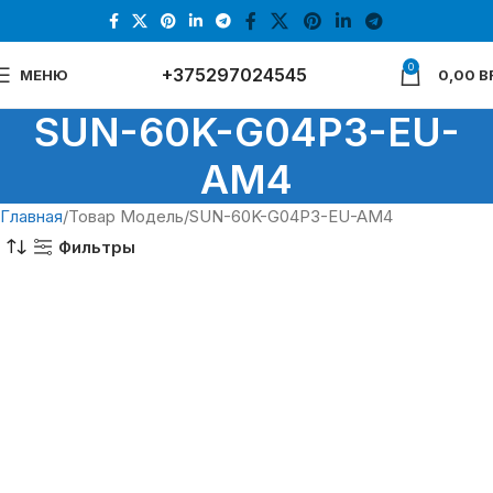
0
+375297024545
МЕНЮ
0,00
B
SUN-60K-G04P3-EU-
AM4
Главная
Товар Модель
SUN-60K-G04P3-EU-AM4
Фильтры