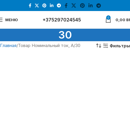
0
+375297024545
МЕНЮ
0,00
B
30
Главная
Товар Номинальный ток, А
30
Фильтры