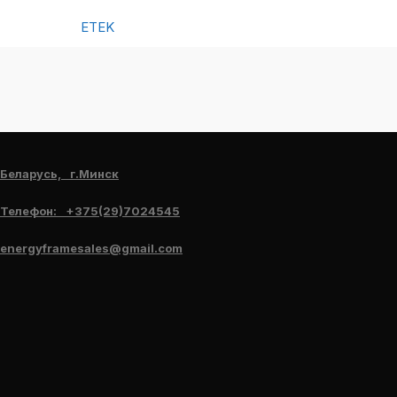
ETEK
Беларусь, г.Минск
Телефон: +375(29)7024545
energyframesales@gmail.com