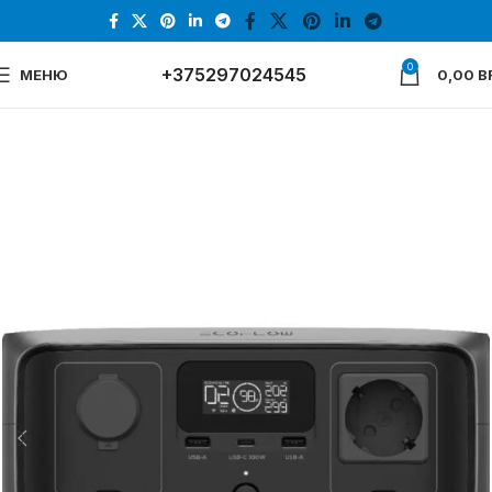
0
+375297024545
МЕНЮ
0,00
B