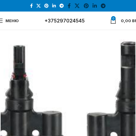
0
+375297024545
МЕНЮ
0,00
B