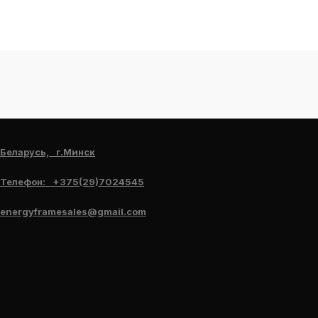
Беларусь, г.Минск
Телефон: +375(29)7024545
energyframesales@gmail.com