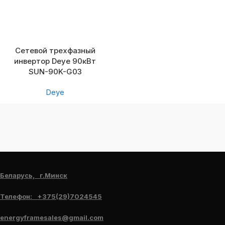
Сетевой трехфазный
инвертор Deye 90кВт
SUN-90K-G03
Deye
Беларусь, г.Минск
Телефон: +375(29)7024545
energyframesales@gmail.com