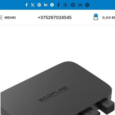
0
+375297024545
МЕНЮ
0,00
B